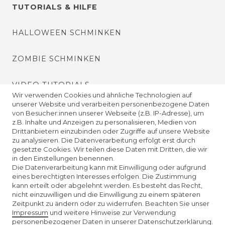
TUTORIALS & HILFE
HALLOWEEN SCHMINKEN
ZOMBIE SCHMINKEN
VIDEO TUTORIALS
Wir verwenden Cookies und ähnliche Technologien auf
unserer Website und verarbeiten personenbezogene Daten
KONTAKTLINSEN EINSETZEN
von Besucher:innen unserer Webseite (z.B. IP-Adresse), um
z.B. Inhalte und Anzeigen zu personalisieren, Medien von
Drittanbietern einzubinden oder Zugriffe auf unsere Website
UNTERNEHMEN
zu analysieren. Die Datenverarbeitung erfolgt erst durch
gesetzte Cookies. Wir teilen diese Daten mit Dritten, die wir
in den Einstellungen benennen.
ÜBER UNS
Die Datenverarbeitung kann mit Einwilligung oder aufgrund
eines berechtigten Interesses erfolgen. Die Zustimmung
kann erteilt oder abgelehnt werden. Es besteht das Recht,
AMAZON STORE
nicht einzuwilligen und die Einwilligung zu einem späteren
Zeitpunkt zu ändern oder zu widerrufen. Beachten Sie unser
Impressum
und weitere Hinweise zur Verwendung
SPIELWARENMESSE NÜRNBERG
personenbezogener Daten in unserer
Daten­schutz­erklärung
.