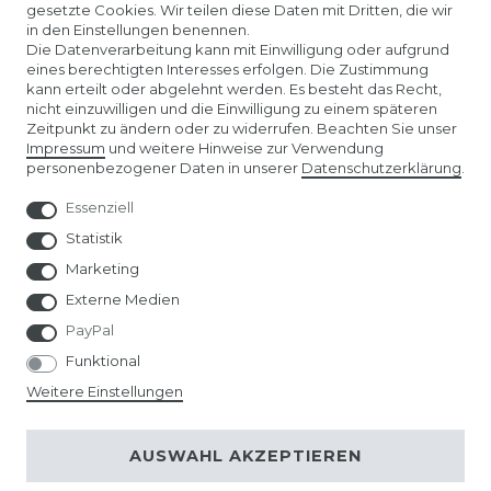
gesetzte Cookies. Wir teilen diese Daten mit Dritten, die wir
in den Einstellungen benennen.
ÜBER UNS
Die Datenverarbeitung kann mit Einwilligung oder aufgrund
eines berechtigten Interesses erfolgen. Die Zustimmung
kann erteilt oder abgelehnt werden. Es besteht das Recht,
AMAZON STORE
nicht einzuwilligen und die Einwilligung zu einem späteren
Zeitpunkt zu ändern oder zu widerrufen. Beachten Sie unser
Impressum
und weitere Hinweise zur Verwendung
SPIELWARENMESSE NÜRNBERG
personenbezogener Daten in unserer
Daten­schutz­erklärung
.
Essenziell
Statistik
Marketing
Externe Medien
PayPal
Funktional
Weitere Einstellungen
© Copyright 2026 | Alle Rechte vorbehalten.
AUSWAHL AKZEPTIEREN