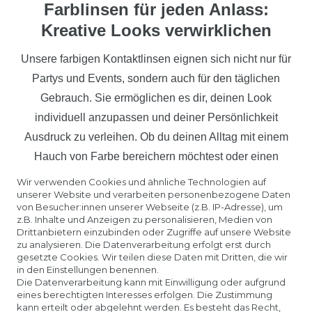
Farblinsen für jeden Anlass:
Kreative Looks verwirklichen
Unsere farbigen Kontaktlinsen eignen sich nicht nur für
Partys und Events, sondern auch für den täglichen
Gebrauch. Sie ermöglichen es dir, deinen Look
individuell anzupassen und deiner Persönlichkeit
Ausdruck zu verleihen. Ob du deinen Alltag mit einem
Hauch von Farbe bereichern möchtest oder einen
einzigartigen Auftritt auf einer Veranstaltung planst - mit
Wir verwenden Cookies und ähnliche Technologien auf
unserer Website und verarbeiten personenbezogene Daten
unseren Farblinsen kannst du deiner Kreativität freien
von Besucher:innen unserer Webseite (z.B. IP-Adresse), um
Lauf lassen und immer wieder neue Looks kreieren.
z.B. Inhalte und Anzeigen zu personalisieren, Medien von
Drittanbietern einzubinden oder Zugriffe auf unsere Website
Halloween Kontaktlinsen: Gruselig und
zu analysieren. Die Datenverarbeitung erfolgt erst durch
gesetzte Cookies. Wir teilen diese Daten mit Dritten, die wir
faszinierend
in den Einstellungen benennen.
Die Datenverarbeitung kann mit Einwilligung oder aufgrund
Zu Halloween kannst du mit unseren speziellen
eines berechtigten Interesses erfolgen. Die Zustimmung
Halloween Kontaktlinsen
einen gruseligen und
kann erteilt oder abgelehnt werden. Es besteht das Recht,