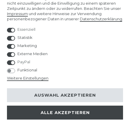
nicht einzuwilligen und die Einwilligung zu einem späteren
faszinierenden Look kreieren. Ob Zombie-Augen,
Zeitpunkt zu ändern oder zu widerrufen. Beachten Sie unser
Vampir-Augen oder
Katzenaugen
- wir haben die
Impressum
und weitere Hinweise zur Verwendung
personenbezogener Daten in unserer
Daten­schutz­erklärung
.
passenden Linsen, um dein Halloween-Kostüm zu
Essenziell
vervollständigen und einen unvergesslichen Eindruck
Statistik
zu hinterlassen.
Marketing
Karneval Kontaktlinsen: Bunt und
Externe Medien
ausdrucksstark
PayPal
Für Karneval bieten wir eine breite Auswahl an bunten
Funktional
Kontaktlinsen, die deinem Kostüm den letzten Schliff
Weitere Einstellungen
verleihen. Ob du als Fantasiewesen, Superheld oder in
einem besonderen Thema auftreten möchtest - mit
AUSWAHL AKZEPTIEREN
unseren
Karneval Kontaktlinsen
setzt du ein starkes
Statement und ziehst alle Blicke auf dich.
ALLE AKZEPTIEREN
Schwarze Kontaktlinsen: Geheimnisvoll und
elegant