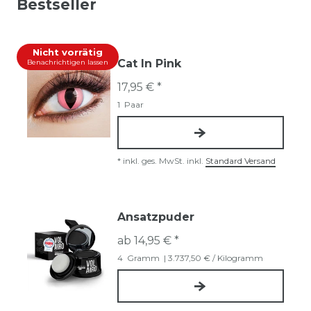
Bestseller
Nicht vorrätig
Cat In Pink
Benachrichtigen lassen
17,95 € *
1
Paar
*
inkl. ges. MwSt.
inkl.
Standard Versand
Ansatzpuder
ab 14,95 € *
4
Gramm
| 3.737,50 € / Kilogramm