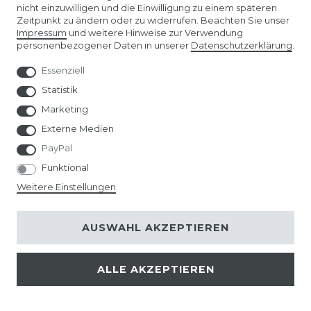
nicht einzuwilligen und die Einwilligung zu einem späteren
UNTERNEHMEN
Zeitpunkt zu ändern oder zu widerrufen. Beachten Sie unser
Impressum
und weitere Hinweise zur Verwendung
personenbezogener Daten in unserer
Daten­schutz­erklärung
.
ÜBER UNS
Essenziell
Statistik
AMAZON STORE
Marketing
SPIELWARENMESSE NÜRNBERG
Externe Medien
PayPal
Funktional
Weitere Einstellungen
AUSWAHL AKZEPTIEREN
ALLE AKZEPTIEREN
© Copyright 2026 | Alle Rechte vorbehalten.