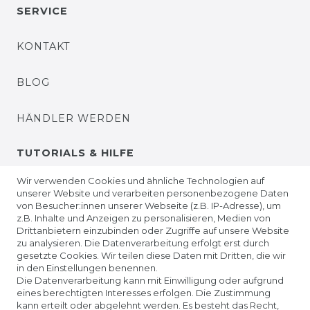
SERVICE
KONTAKT
BLOG
HÄNDLER WERDEN
TUTORIALS & HILFE
Wir verwenden Cookies und ähnliche Technologien auf
HALLOWEEN SCHMINKEN
unserer Website und verarbeiten personenbezogene Daten
von Besucher:innen unserer Webseite (z.B. IP-Adresse), um
z.B. Inhalte und Anzeigen zu personalisieren, Medien von
ZOMBIE SCHMINKEN
Drittanbietern einzubinden oder Zugriffe auf unsere Website
zu analysieren. Die Datenverarbeitung erfolgt erst durch
gesetzte Cookies. Wir teilen diese Daten mit Dritten, die wir
VIDEO TUTORIALS
in den Einstellungen benennen.
Die Datenverarbeitung kann mit Einwilligung oder aufgrund
eines berechtigten Interesses erfolgen. Die Zustimmung
KONTAKTLINSEN EINSETZEN
kann erteilt oder abgelehnt werden. Es besteht das Recht,