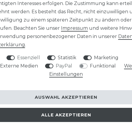
tigten Interesses erfolgen. Die Zustimmung kann erteil
hnt werden. Es besteht das Recht, nicht einzuwilligen 
nwilligung zu einem späteren Zeitpunkt zu ändern oder
ufen. Beachten Sie unser
Impressum
und weitere Hinw
erwendung personenbezogener Daten in unserer
Daten
­erklärung
.
ellung Ihrer personenbezogenen Daten weder gesetzlich oder vertraglich vorges
 keine Folgen. Dies gilt nur soweit bei den nachfolgenden Verarbeitungsvorgäng
Essenziell
Statistik
Marketing
izierte oder identifizierbare natürliche Person beziehen.
Externe Medien
PayPal
Funktional
Wei
Einstellungen
AUSWAHL AKZEPTIEREN
 machen.
 / IT-Dienstleister Nutzungsdaten durch Ihren Internet Browser übermittelt un
ALLE AKZEPTIEREN
 und Uhrzeit des Abrufs, die IP-Adresse, die übertragene Datenmenge und der 
s unserem überwiegenden berechtigten Interesse an der Gewährleistung eines st