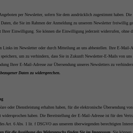
ngeboten per Newsletter, sofern Sie dem ausdrücklich zugestimmt haben. Die 
e Daten, die Sie im Rahmen der Anmeldung zu unserem Newsletter freiwillig g
t Ihrer Einwilligung. Sie können die Einwilligung jederzeit widerrufen, ohne 
n Links im Newsletter oder durch Mitteilung an uns abbestellen. Ihre E-Mail-A
t speichern, um zu verhindern, dass Sie in Zukunft Newsletter-E-Mails von uns e
dung Ihrer E-Mail-Adresse zur Übersendung unseres Newsletters zu verhinder
enbezogener Daten zu widersprechen.
ng
re oder Dienstleistung erhalten haben, für die elektronische Übersendung von
 widersprochen haben. Die Bereitstellung der E-Mail-Adresse ist für den Vertrag
 des Art. 6 Abs. 1 lit. f DSGVO aus unserem überwiegenden berechtigten Inter
en für die Ausübung des Widerspruchs finden Sie im Impressum.
Sie können 