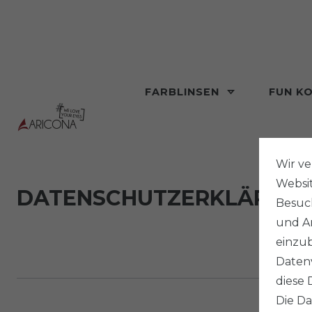
FARBLINSEN
FUN K
Wir v
Websi
DATEN­SCHUTZ­ERKLÄRUN
Besuch
und An
einzub
Datenv
diese 
Die Da