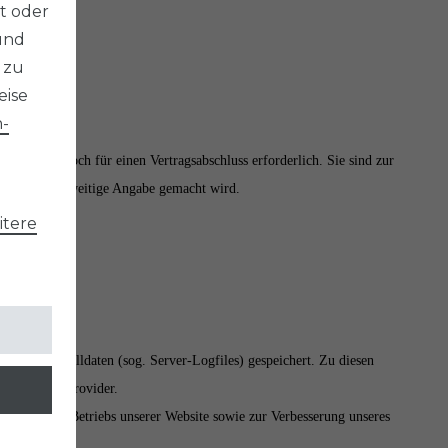
t oder
und
 zu
eise
­
chrieben, noch für einen Vertragsabschluss erforderlich. Sie sind zur
en keine anderweitige Angabe gemacht wird.
tere
d in Protokolldaten (sog. Server-Logfiles) gespeichert. Zu diesen
anfragende Provider.
örungsfreien Betriebs unserer Website sowie zur Verbesserung unseres