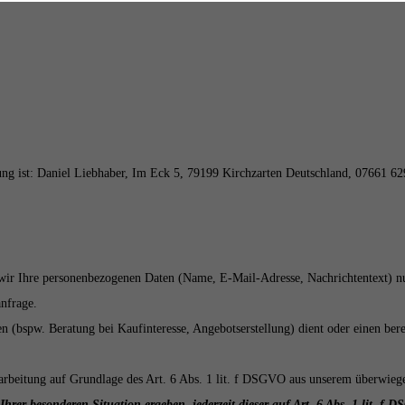
ung ist:
Daniel Liebhaber,
Im Eck 5,
79199
Kirchzarten
Deutschland,
07661 62
en wir Ihre personenbezogenen Daten (Name, E-Mail-Adresse, Nachrichtentext) 
nfrage.
pw. Beratung bei Kaufinteresse, Angebotserstellung) dient oder einen bereits
arbeitung auf Grundlage des Art. 6 Abs. 1 lit. f DSGVO aus unserem überwiege
Ihrer besonderen Situation ergeben, jederzeit dieser auf Art. 6 Abs. 1 lit. 