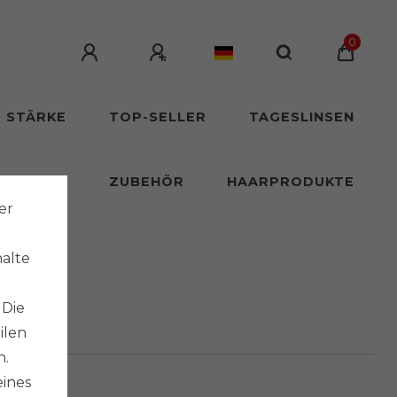
0
T STÄRKE
TOP-SELLER
TAGESLINSEN
SLINSEN
ZUBEHÖR
HAARPRODUKTE
er
halte
 Die
ilen
n.
eines