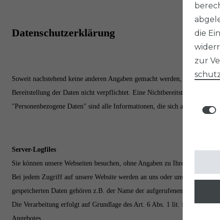
berech
abgele
Datenschutzerklärung
die Ei
widerr
zur V
schutz
Soweit nachstehend keine anderen Angaben gemacht werden, ist die Bereitst
Bereitstellung der Daten nicht verpflichtet. Eine Nichtbereitstellung hat
"Personenbezogene Daten" sind alle Informationen, die sich auf eine identif
Server-Logfiles
Sie können unsere Webseiten besuchen, ohne Angaben zu Ihrer Person zu
Bei jedem Zugriff auf unsere Website werden an uns oder unseren Webhoster
gespeicherten Daten gehören z.B. der Name der aufgerufenen Seite, Datum
Die Verarbeitung erfolgt auf Grundlage des Art. 6 Abs. 1 lit. f DSGVO au
Angebotes.