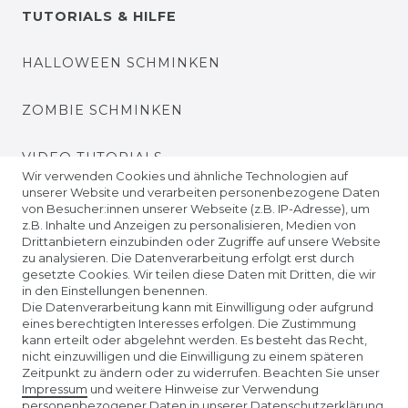
TUTORIALS & HILFE
HALLOWEEN SCHMINKEN
ZOMBIE SCHMINKEN
VIDEO TUTORIALS
Wir verwenden Cookies und ähnliche Technologien auf
unserer Website und verarbeiten personenbezogene Daten
KONTAKTLINSEN EINSETZEN
von Besucher:innen unserer Webseite (z.B. IP-Adresse), um
z.B. Inhalte und Anzeigen zu personalisieren, Medien von
Drittanbietern einzubinden oder Zugriffe auf unsere Website
UNTERNEHMEN
zu analysieren. Die Datenverarbeitung erfolgt erst durch
gesetzte Cookies. Wir teilen diese Daten mit Dritten, die wir
in den Einstellungen benennen.
ÜBER UNS
Die Datenverarbeitung kann mit Einwilligung oder aufgrund
eines berechtigten Interesses erfolgen. Die Zustimmung
kann erteilt oder abgelehnt werden. Es besteht das Recht,
AMAZON STORE
nicht einzuwilligen und die Einwilligung zu einem späteren
Zeitpunkt zu ändern oder zu widerrufen. Beachten Sie unser
Impressum
und weitere Hinweise zur Verwendung
SPIELWARENMESSE NÜRNBERG
personenbezogener Daten in unserer
Daten­schutz­erklärung
.