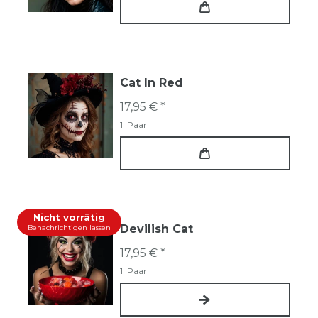
Cat In Red
17,95 € *
1
Paar
Nicht vorrätig
Devilish Cat
Benachrichtigen lassen
17,95 € *
1
Paar