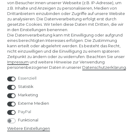
KONTAKTLINSEN EINSETZEN
von Besucher:innen unserer Webseite (z.B. IP-Adresse), um
z.B. Inhalte und Anzeigen zu personalisieren, Medien von
Drittanbietern einzubinden oder Zugriffe auf unsere Website
UNTERNEHMEN
zu analysieren. Die Datenverarbeitung erfolgt erst durch
gesetzte Cookies. Wir teilen diese Daten mit Dritten, die wir
in den Einstellungen benennen.
ÜBER UNS
Die Datenverarbeitung kann mit Einwilligung oder aufgrund
eines berechtigten Interesses erfolgen. Die Zustimmung
kann erteilt oder abgelehnt werden. Es besteht das Recht,
AMAZON STORE
nicht einzuwilligen und die Einwilligung zu einem späteren
Zeitpunkt zu ändern oder zu widerrufen. Beachten Sie unser
Impressum
und weitere Hinweise zur Verwendung
SPIELWARENMESSE NÜRNBERG
personenbezogener Daten in unserer
Daten­schutz­erklärung
.
Essenziell
Statistik
Marketing
Externe Medien
PayPal
Funktional
Weitere Einstellungen
© Copyright 2026 | Alle Rechte vorbehalten.