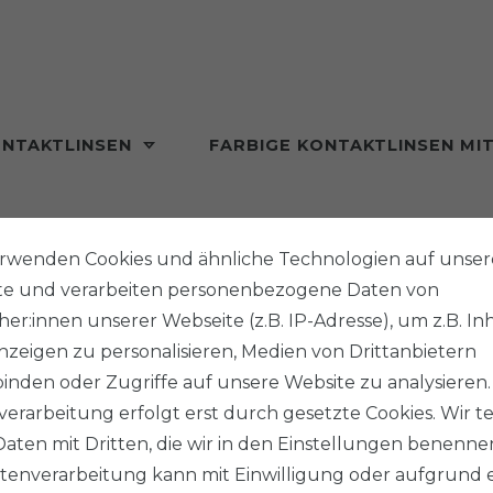
ONTAKTLINSEN
FARBIGE KONTAKTLINSEN MI
MONAT
erwenden Cookies und ähnliche Technologien auf unser
te und verarbeiten personenbezogene Daten von
er:innen unserer Webseite (z.B. IP-Adresse), um z.B. In
zeigen zu personalisieren, Medien von Drittanbietern
inden oder Zugriffe auf unsere Website zu analysieren.
erarbeitung erfolgt erst durch gesetzte Cookies. Wir te
te dieses Formular aus und senden Sie es zurück.)
Daten mit Dritten, die wir in den Einstellungen benenne
tenverarbeitung kann mit Einwilligung oder aufgrund 
sse: info@aricona.com :