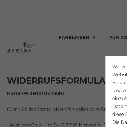
FARBLINSEN
FUN K
Wir v
Websi
WIDERRUFS­FORMULAR
Besuch
und An
Muster-Widerrufsformular
einzub
Datenv
(Wenn Sie den Vertrag widerrufen wollen, dann füllen Sie bit
diese 
Die Da
- An
aricona GmbH, Im Eck 5, 79199 Kirchzarten, E-Mail-Adre