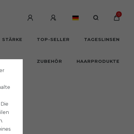
0
T STÄRKE
TOP-SELLER
TAGESLINSEN
SLINSEN
ZUBEHÖR
HAARPRODUKTE
er
halte
 Die
ilen
n.
eines