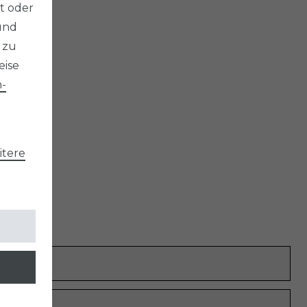
t oder
und
 zu
eise
­
tere