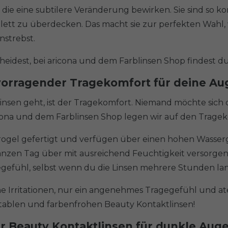
, die eine subtilere Veränderung bewirken. Sie sind so ko
plett zu überdecken. Das macht sie zur perfekten Wahl
strebst.
heidest, bei aricona und dem Farblinsen Shop findest du 
orragender Tragekomfort für deine Au
ktlinsen geht, ist der Tragekomfort. Niemand möchte s
cona und dem Farblinsen Shop legen wir auf den Trage
gel gefertigt und verfügen über einen hohen Wassergeh
zen Tag über mit ausreichend Feuchtigkeit versorgen.
efühl, selbst wenn du die Linsen mehrere Stunden lan
ine Irritationen, nur ein angenehmes Tragegefühl und 
tablen und farbenfrohen Beauty Kontaktlinsen!
ur Beauty Kontaktlinsen für dunkle Aug