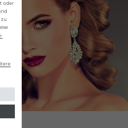
t oder
und
 zu
eise
­
tere