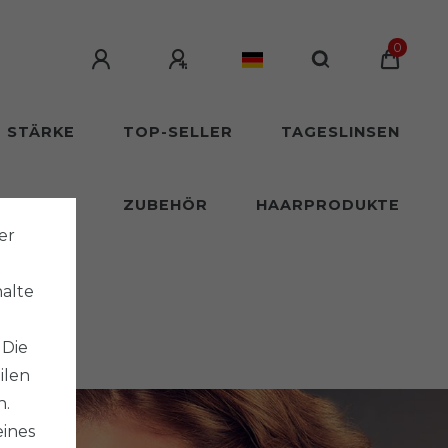
0
T STÄRKE
TOP-SELLER
TAGESLINSEN
SLINSEN
ZUBEHÖR
HAARPRODUKTE
er
halte
 Die
ilen
n.
eines