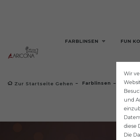
FARBLINSEN
FUN K
Wir v
Websi
Farblinsen
Beauty 
Zur Startseite Gehen
Besuch
und An
einzub
Datenv
diese 
Die Da