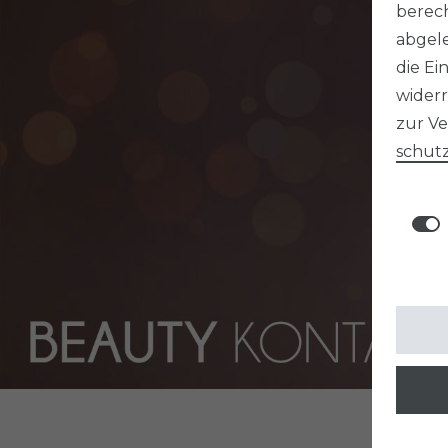
berech
abgele
die Ei
widerr
zur V
schutz