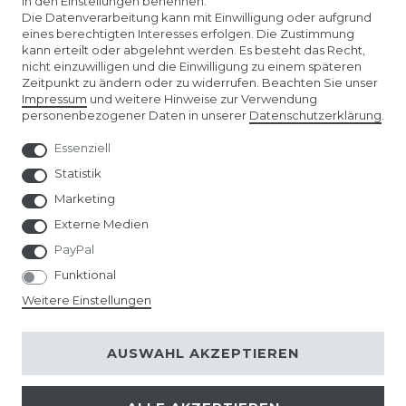
in den Einstellungen benennen.
ÜBER UNS
Die Datenverarbeitung kann mit Einwilligung oder aufgrund
eines berechtigten Interesses erfolgen. Die Zustimmung
kann erteilt oder abgelehnt werden. Es besteht das Recht,
AMAZON STORE
nicht einzuwilligen und die Einwilligung zu einem späteren
Zeitpunkt zu ändern oder zu widerrufen. Beachten Sie unser
Impressum
und weitere Hinweise zur Verwendung
SPIELWARENMESSE NÜRNBERG
personenbezogener Daten in unserer
Daten­schutz­erklärung
.
Essenziell
Statistik
Marketing
Externe Medien
PayPal
Funktional
Weitere Einstellungen
© Copyright 2026 | Alle Rechte vorbehalten.
AUSWAHL AKZEPTIEREN