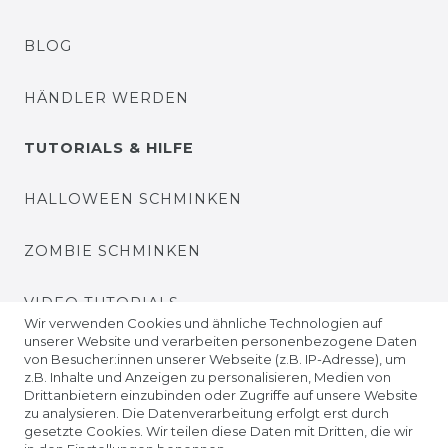
BLOG
HÄNDLER WERDEN
TUTORIALS & HILFE
HALLOWEEN SCHMINKEN
ZOMBIE SCHMINKEN
VIDEO TUTORIALS
Wir verwenden Cookies und ähnliche Technologien auf
unserer Website und verarbeiten personenbezogene Daten
KONTAKTLINSEN EINSETZEN
von Besucher:innen unserer Webseite (z.B. IP-Adresse), um
z.B. Inhalte und Anzeigen zu personalisieren, Medien von
Drittanbietern einzubinden oder Zugriffe auf unsere Website
UNTERNEHMEN
zu analysieren. Die Datenverarbeitung erfolgt erst durch
gesetzte Cookies. Wir teilen diese Daten mit Dritten, die wir