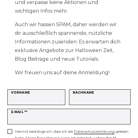
und verpasse keine Aktionen und
wichtigen Infos mehr.
Auch wir hassen SPAM, daher werden wir
dir ausschließlich spannende, nützliche
Informationen zusenden. Es erwarten dich
exklusive Angebote zur Halloween Zeit,
Blog Beiträge und neue Tutorials.
Wir freuen uns auf deine Anmeldung!
VORNAME
NACHNAME
Newsletter
E-MAIL **
Honig
Hiermit bestätige ich, dass ich die
Daten­schutz­erklärung
gelesen
habe. Meine Einwilligung kann ich jederzeit widerrufen.**