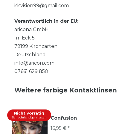
isisvision99@gmail.com
Verantwortlich in der EU:
aricona GmbH
Im Eck
5
79199
Kirchzarten
Deutschland
info@aricon.com
07661 629 850
Weitere farbige Kontaktlinsen
Nicht vorrätig
Confusion
Benachrichtigen lassen
16,95 € *