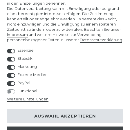
in den Einstellungen benennen.
ÜBER UNS
Die Datenverarbeitung kann mit Einwilligung oder aufgrund
eines berechtigten Interesses erfolgen. Die Zustimmung
kann erteilt oder abgelehnt werden. Es besteht das Recht,
AMAZON STORE
nicht einzuwilligen und die Einwilligung zu einem späteren
Zeitpunkt zu ändern oder zu widerrufen. Beachten Sie unser
Impressum
und weitere Hinweise zur Verwendung
SPIELWARENMESSE NÜRNBERG
personenbezogener Daten in unserer
Daten­schutz­erklärung
.
Essenziell
Statistik
Marketing
Externe Medien
PayPal
Funktional
Weitere Einstellungen
© Copyright 2026 | Alle Rechte vorbehalten.
AUSWAHL AKZEPTIEREN