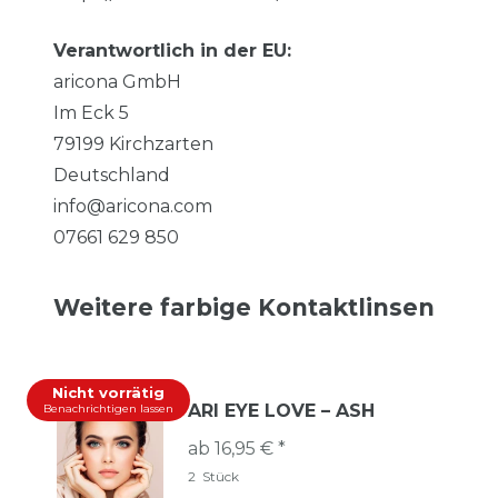
Verantwortlich in der EU:
aricona GmbH
Im Eck
5
79199
Kirchzarten
Deutschland
info@aricona.com
07661 629 850
Weitere farbige Kontaktlinsen
Nicht vorrätig
ARI EYE LOVE – ASH
Benachrichtigen lassen
ab 16,95 € *
2
Stück