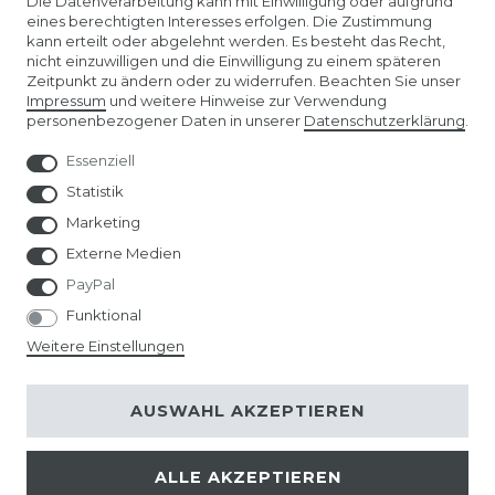
Die Datenverarbeitung kann mit Einwilligung oder aufgrund
eines berechtigten Interesses erfolgen. Die Zustimmung
kann erteilt oder abgelehnt werden. Es besteht das Recht,
AMAZON STORE
nicht einzuwilligen und die Einwilligung zu einem späteren
Zeitpunkt zu ändern oder zu widerrufen. Beachten Sie unser
Impressum
und weitere Hinweise zur Verwendung
SPIELWARENMESSE NÜRNBERG
personenbezogener Daten in unserer
Daten­schutz­erklärung
.
Essenziell
Statistik
Marketing
Externe Medien
PayPal
Funktional
Weitere Einstellungen
© Copyright 2026 | Alle Rechte vorbehalten.
AUSWAHL AKZEPTIEREN
ALLE AKZEPTIEREN