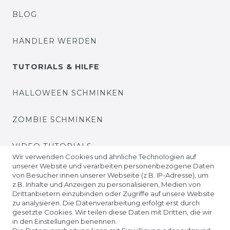
BLOG
HÄNDLER WERDEN
TUTORIALS & HILFE
HALLOWEEN SCHMINKEN
ZOMBIE SCHMINKEN
VIDEO TUTORIALS
Wir verwenden Cookies und ähnliche Technologien auf
unserer Website und verarbeiten personenbezogene Daten
KONTAKTLINSEN EINSETZEN
von Besucher:innen unserer Webseite (z.B. IP-Adresse), um
z.B. Inhalte und Anzeigen zu personalisieren, Medien von
Drittanbietern einzubinden oder Zugriffe auf unsere Website
UNTERNEHMEN
zu analysieren. Die Datenverarbeitung erfolgt erst durch
gesetzte Cookies. Wir teilen diese Daten mit Dritten, die wir
in den Einstellungen benennen.
ÜBER UNS