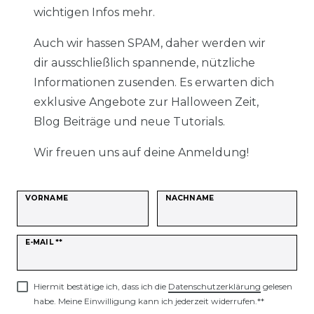
wichtigen Infos mehr.
Auch wir hassen SPAM, daher werden wir
dir ausschließlich spannende, nützliche
Informationen zusenden. Es erwarten dich
exklusive Angebote zur Halloween Zeit,
Blog Beiträge und neue Tutorials.
Wir freuen uns auf deine Anmeldung!
VORNAME
NACHNAME
Newsletter
E-MAIL **
Honig
Hiermit bestätige ich, dass ich die
Daten­schutz­erklärung
gelesen
habe. Meine Einwilligung kann ich jederzeit widerrufen.**