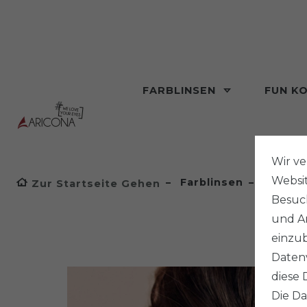
FARBLINSEN
FUN K
Wir v
Websi
Farblinsen
Natürli
Zur Startseite Gehen
Besuch
und An
einzub
Datenv
diese 
Die Da