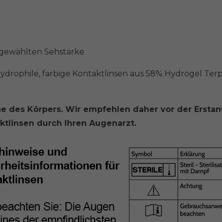
r gewählten Sehstärke
 hydrophile, farbige Kontaktlinsen aus 58% Hydrogel Te
e des Körpers. Wir empfehlen daher vor der Ersta
tlinsen durch Ihren Augenarzt.