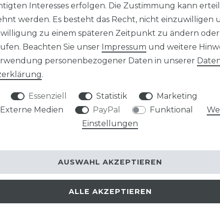
tigten Interesses erfolgen. Die Zustimmung kann erteil
Artikelnu
hnt werden. Es besteht das Recht, nicht einzuwilligen 
nwilligung zu einem späteren Zeitpunkt zu ändern oder
ufen. Beachten Sie unser
Impressum
und weitere Hinw
erwendung personenbezogener Daten in unserer
Daten
­erklärung
.
Essenziell
Statistik
Marketing
Externe Medien
PayPal
Funktional
Wei
Einstellungen
STÄRKE
AUSWAHL AKZEPTIEREN
16,95 EU
ALLE AKZEPTIEREN
Inhalt
2
Stü
* inkl. ges. MwSt.