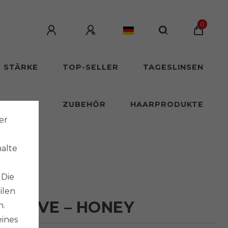
0
T STÄRKE
TOP-SELLER
TAGESLINSEN
SLINSEN
ZUBEHÖR
HAARPRODUKTE
er
halte
 Die
ilen
YE LOVE – HONEY
n.
eines