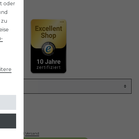
t oder
mmer
1032
und
 zu
eise
­
tere
*
R
ck
 inkl. Standard
Versand