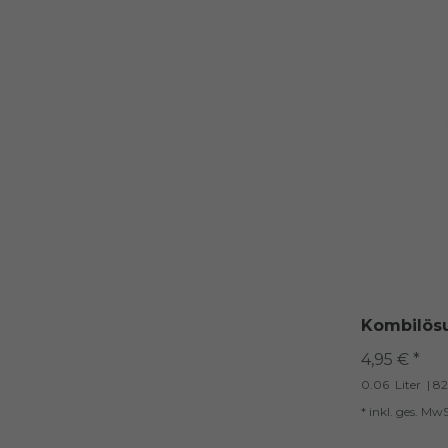
Kombilösu
4,95 € *
0.06
Liter
| 82
*
inkl. ges. MwS