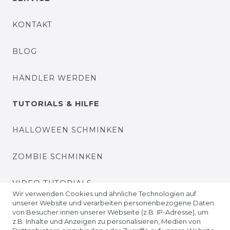
KONTAKT
BLOG
HÄNDLER WERDEN
TUTORIALS & HILFE
HALLOWEEN SCHMINKEN
ZOMBIE SCHMINKEN
VIDEO TUTORIALS
Wir verwenden Cookies und ähnliche Technologien auf
unserer Website und verarbeiten personenbezogene Daten
KONTAKTLINSEN EINSETZEN
von Besucher:innen unserer Webseite (z.B. IP-Adresse), um
z.B. Inhalte und Anzeigen zu personalisieren, Medien von