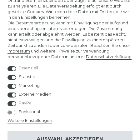
Drittanbietern einzubinden oder Zugriffe auf unsere Website
UNTERNEHMEN
zu analysieren. Die Datenverarbeitung erfolgt erst durch
gesetzte Cookies. Wir teilen diese Daten mit Dritten, die wir
in den Einstellungen benennen.
ÜBER UNS
Die Datenverarbeitung kann mit Einwilligung oder aufgrund
eines berechtigten Interesses erfolgen. Die Zustimmung
kann erteilt oder abgelehnt werden. Es besteht das Recht,
AMAZON STORE
nicht einzuwilligen und die Einwilligung zu einem späteren
Zeitpunkt zu ändern oder zu widerrufen. Beachten Sie unser
Impressum
und weitere Hinweise zur Verwendung
SPIELWARENMESSE NÜRNBERG
personenbezogener Daten in unserer
Daten­schutz­erklärung
.
Essenziell
Statistik
Marketing
Externe Medien
PayPal
Funktional
Weitere Einstellungen
© Copyright 2026 | Alle Rechte vorbehalten.
AUSWAHL AKZEPTIEREN