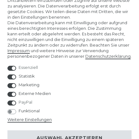
Drittanbietern einzubinden oder Zugriffe auf unsere Website
UNTERNEHMEN
zu analysieren. Die Datenverarbeitung erfolgt erst durch
gesetzte Cookies. Wir teilen diese Daten mit Dritten, die wir
in den Einstellungen benennen.
ÜBER UNS
Die Datenverarbeitung kann mit Einwilligung oder aufgrund
eines berechtigten Interesses erfolgen. Die Zustimmung
kann erteilt oder abgelehnt werden. Es besteht das Recht,
AMAZON STORE
nicht einzuwilligen und die Einwilligung zu einem späteren
Zeitpunkt zu ändern oder zu widerrufen. Beachten Sie unser
Impressum
und weitere Hinweise zur Verwendung
SPIELWARENMESSE NÜRNBERG
personenbezogener Daten in unserer
Daten­schutz­erklärung
.
Essenziell
Statistik
Marketing
Externe Medien
PayPal
Funktional
Weitere Einstellungen
© Copyright 2026 | Alle Rechte vorbehalten.
AUSWAHL AKZEPTIEREN