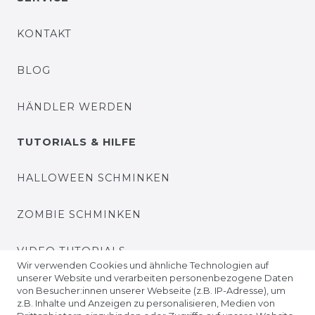
KONTAKT
BLOG
HÄNDLER WERDEN
TUTORIALS & HILFE
HALLOWEEN SCHMINKEN
ZOMBIE SCHMINKEN
VIDEO TUTORIALS
Wir verwenden Cookies und ähnliche Technologien auf
unserer Website und verarbeiten personenbezogene Daten
KONTAKTLINSEN EINSETZEN
von Besucher:innen unserer Webseite (z.B. IP-Adresse), um
z.B. Inhalte und Anzeigen zu personalisieren, Medien von