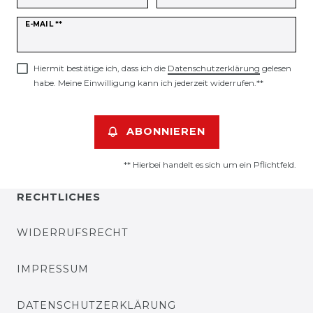
Newsletter
E-MAIL **
Honig
Hiermit bestätige ich, dass ich die
Daten­schutz­erklärung
gelesen
habe. Meine Einwilligung kann ich jederzeit widerrufen.**
ABONNIEREN
** Hierbei handelt es sich um ein Pflichtfeld.
RECHTLICHES
WIDERRUFSRECHT
IMPRESSUM
DATENSCHUTZERKLÄRUNG