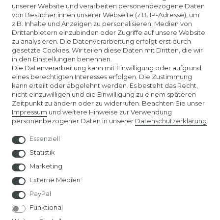
unserer Website und verarbeiten personenbezogene Daten
KONTAKTLINSEN EINSETZEN
von Besucher:innen unserer Webseite (z.B. IP-Adresse), um
z.B. Inhalte und Anzeigen zu personalisieren, Medien von
Drittanbietern einzubinden oder Zugriffe auf unsere Website
UNTERNEHMEN
zu analysieren. Die Datenverarbeitung erfolgt erst durch
gesetzte Cookies. Wir teilen diese Daten mit Dritten, die wir
in den Einstellungen benennen.
ÜBER UNS
Die Datenverarbeitung kann mit Einwilligung oder aufgrund
eines berechtigten Interesses erfolgen. Die Zustimmung
kann erteilt oder abgelehnt werden. Es besteht das Recht,
AMAZON STORE
nicht einzuwilligen und die Einwilligung zu einem späteren
Zeitpunkt zu ändern oder zu widerrufen. Beachten Sie unser
Impressum
und weitere Hinweise zur Verwendung
SPIELWARENMESSE NÜRNBERG
personenbezogener Daten in unserer
Daten­schutz­erklärung
.
Essenziell
Statistik
Marketing
Externe Medien
PayPal
Funktional