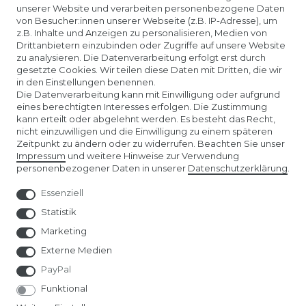
unserer Website und verarbeiten personenbezogene Daten
KONTAKTLINSEN EINSETZEN
von Besucher:innen unserer Webseite (z.B. IP-Adresse), um
z.B. Inhalte und Anzeigen zu personalisieren, Medien von
Drittanbietern einzubinden oder Zugriffe auf unsere Website
UNTERNEHMEN
zu analysieren. Die Datenverarbeitung erfolgt erst durch
gesetzte Cookies. Wir teilen diese Daten mit Dritten, die wir
in den Einstellungen benennen.
ÜBER UNS
Die Datenverarbeitung kann mit Einwilligung oder aufgrund
eines berechtigten Interesses erfolgen. Die Zustimmung
kann erteilt oder abgelehnt werden. Es besteht das Recht,
AMAZON STORE
nicht einzuwilligen und die Einwilligung zu einem späteren
Zeitpunkt zu ändern oder zu widerrufen. Beachten Sie unser
Impressum
und weitere Hinweise zur Verwendung
SPIELWARENMESSE NÜRNBERG
personenbezogener Daten in unserer
Daten­schutz­erklärung
.
Essenziell
Statistik
Marketing
Externe Medien
PayPal
Funktional