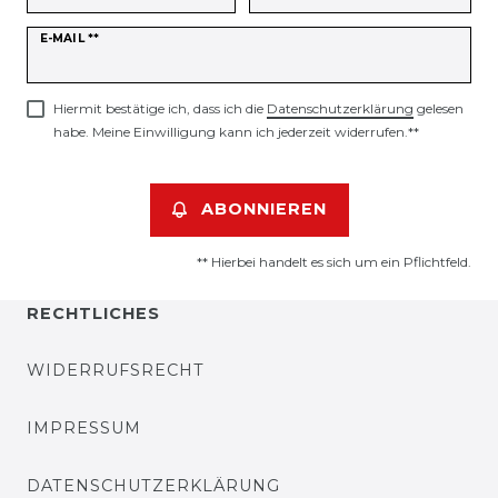
Newsletter
E-MAIL **
Honig
Hiermit bestätige ich, dass ich die
Daten­schutz­erklärung
gelesen
habe. Meine Einwilligung kann ich jederzeit widerrufen.**
ABONNIEREN
** Hierbei handelt es sich um ein Pflichtfeld.
RECHTLICHES
WIDERRUFSRECHT
IMPRESSUM
DATENSCHUTZERKLÄRUNG