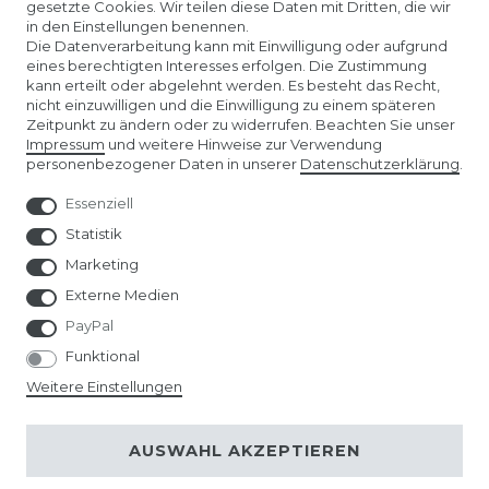
gesetzte Cookies. Wir teilen diese Daten mit Dritten, die wir
in den Einstellungen benennen.
ÜBER UNS
Die Datenverarbeitung kann mit Einwilligung oder aufgrund
eines berechtigten Interesses erfolgen. Die Zustimmung
kann erteilt oder abgelehnt werden. Es besteht das Recht,
AMAZON STORE
nicht einzuwilligen und die Einwilligung zu einem späteren
Zeitpunkt zu ändern oder zu widerrufen. Beachten Sie unser
Impressum
und weitere Hinweise zur Verwendung
SPIELWARENMESSE NÜRNBERG
personenbezogener Daten in unserer
Daten­schutz­erklärung
.
Essenziell
Statistik
Marketing
Externe Medien
PayPal
Funktional
Weitere Einstellungen
© Copyright 2026 | Alle Rechte vorbehalten.
AUSWAHL AKZEPTIEREN