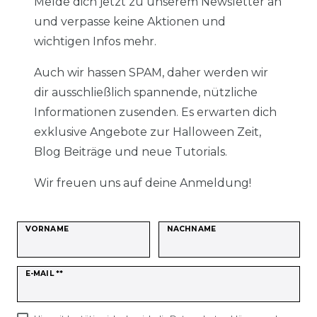
Melde dich jetzt zu unserem Newsletter an
und verpasse keine Aktionen und
wichtigen Infos mehr.
Auch wir hassen SPAM, daher werden wir
dir ausschließlich spannende, nützliche
Informationen zusenden. Es erwarten dich
exklusive Angebote zur Halloween Zeit,
Blog Beiträge und neue Tutorials.
Wir freuen uns auf deine Anmeldung!
VORNAME
NACHNAME
Newsletter
E-MAIL **
Honig