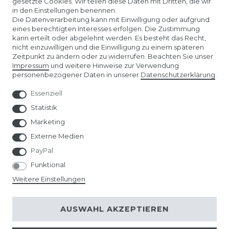
gesetzte Cookies. Wir teilen diese Daten mit Dritten, die wir
in den Einstellungen benennen.
ÜBER UNS
Die Datenverarbeitung kann mit Einwilligung oder aufgrund
eines berechtigten Interesses erfolgen. Die Zustimmung
kann erteilt oder abgelehnt werden. Es besteht das Recht,
AMAZON STORE
nicht einzuwilligen und die Einwilligung zu einem späteren
Zeitpunkt zu ändern oder zu widerrufen. Beachten Sie unser
Impressum
und weitere Hinweise zur Verwendung
SPIELWARENMESSE NÜRNBERG
personenbezogener Daten in unserer
Daten­schutz­erklärung
.
Essenziell
Statistik
Marketing
Externe Medien
PayPal
Funktional
Weitere Einstellungen
© Copyright 2026 | Alle Rechte vorbehalten.
AUSWAHL AKZEPTIEREN