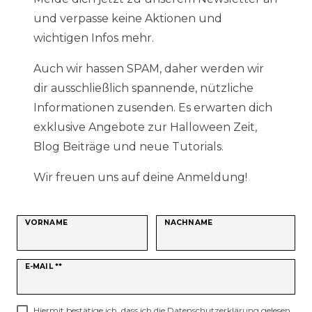
und verpasse keine Aktionen und
wichtigen Infos mehr.
Auch wir hassen SPAM, daher werden wir
dir ausschließlich spannende, nützliche
Informationen zusenden. Es erwarten dich
exklusive Angebote zur Halloween Zeit,
Blog Beiträge und neue Tutorials.
Wir freuen uns auf deine Anmeldung!
VORNAME
NACHNAME
Newsletter
E-MAIL **
Honig
Hiermit bestätige ich, dass ich die
Daten­schutz­erklärung
gelesen