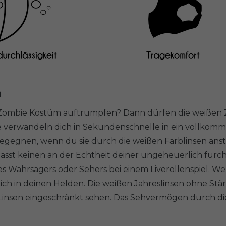
n
 Zombie Kostüm auftrumpfen? Dann dürfen die weißen Z
rke verwandeln dich in Sekundenschnelle in ein vollko
nen, wenn du sie durch die weißen Farblinsen anstarrs
 lässt keinen an der Echtheit deiner ungeheuerlich fur
s Wahrsagers oder Sehers bei einem Liverollenspiel. We
 dich in deinen Helden. Die weißen Jahreslinsen ohne St
insen eingeschränkt sehen. Das Sehvermögen durch die L