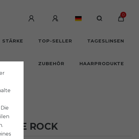
0
T STÄRKE
TOP-SELLER
TAGESLINSEN
SLINSEN
ZUBEHÖR
HAARPRODUKTE
er
halte
 Die
ilen
HOUSE ROCK
n.
eines