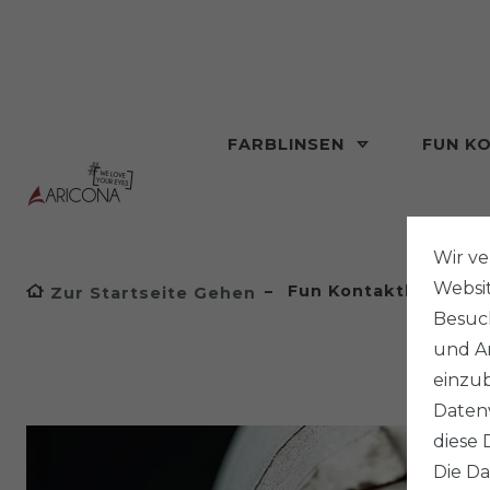
FARBLINSEN
FUN K
Wir v
Websi
Fun Kontaktlinsen
Zur Startseite Gehen
Besuch
und An
einzub
Datenv
diese 
Die Da