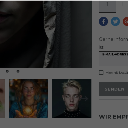
Gerne inform
ist.
E-MAIL-ADRES
Hiermit bestät
SENDEN
WIR EMP