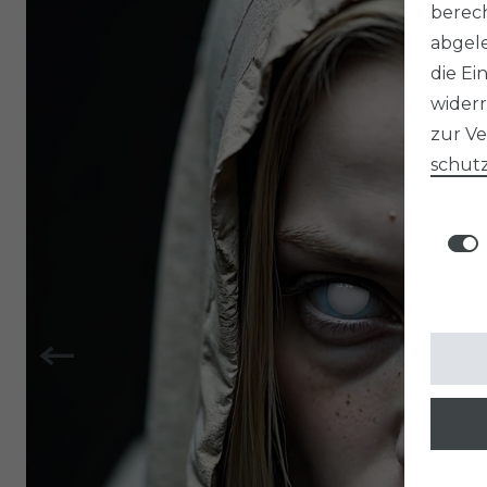
berech
abgele
die Ei
widerr
zur V
schutz