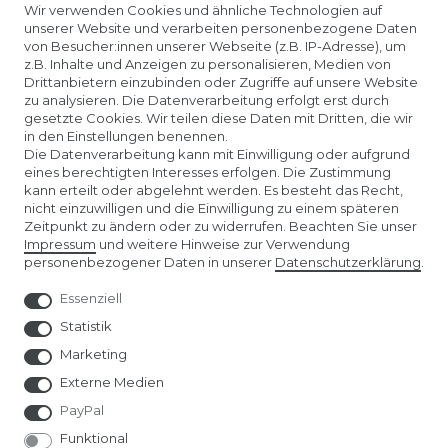
Wir verwenden Cookies und ähnliche Technologien auf
unserer Website und verarbeiten personenbezogene Daten
KONTAKTLINSEN EINSETZEN
von Besucher:innen unserer Webseite (z.B. IP-Adresse), um
z.B. Inhalte und Anzeigen zu personalisieren, Medien von
Drittanbietern einzubinden oder Zugriffe auf unsere Website
UNTERNEHMEN
zu analysieren. Die Datenverarbeitung erfolgt erst durch
gesetzte Cookies. Wir teilen diese Daten mit Dritten, die wir
in den Einstellungen benennen.
ÜBER UNS
Die Datenverarbeitung kann mit Einwilligung oder aufgrund
eines berechtigten Interesses erfolgen. Die Zustimmung
kann erteilt oder abgelehnt werden. Es besteht das Recht,
AMAZON STORE
nicht einzuwilligen und die Einwilligung zu einem späteren
Zeitpunkt zu ändern oder zu widerrufen. Beachten Sie unser
Impressum
und weitere Hinweise zur Verwendung
SPIELWARENMESSE NÜRNBERG
personenbezogener Daten in unserer
Daten­schutz­erklärung
.
Essenziell
Statistik
Marketing
Externe Medien
PayPal
Funktional