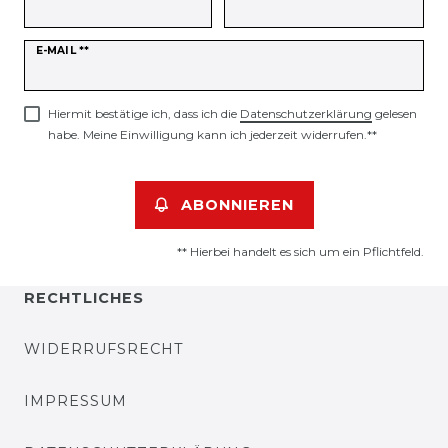
Newsletter
E-MAIL **
Honig
Hiermit bestätige ich, dass ich die
Daten­schutz­erklärung
gelesen
habe. Meine Einwilligung kann ich jederzeit widerrufen.**
ABONNIEREN
** Hierbei handelt es sich um ein Pflichtfeld.
RECHTLICHES
WIDERRUFSRECHT
IMPRESSUM