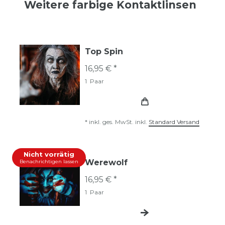
Weitere farbige Kontaktlinsen
Top Spin
16,95 € *
1
Paar
*
inkl. ges. MwSt.
inkl.
Standard Versand
Nicht vorrätig
Werewolf
Benachrichtigen lassen
16,95 € *
1
Paar