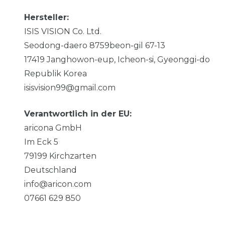
Hersteller:
ISIS VISION Co. Ltd.
Seodong-daero 8759beon-gil
67-13
17419
Janghowon-eup, Icheon-si, Gyeonggi-do
Republik Korea
isisvision99@gmail.com
Verantwortlich in der EU:
aricona GmbH
Im Eck
5
79199
Kirchzarten
Deutschland
info@aricon.com
07661 629 850