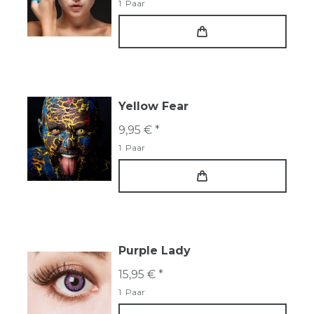
1
Paar
Yellow Fear
9,95 € *
1
Paar
Purple Lady
15,95 € *
1
Paar