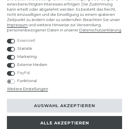
eines berechtigten Interesses erfolgen. Die Zustimmung
kann erteilt oder abgelehnt werden. Es besteht das Recht,
AMAZON STORE
nicht einzuwilligen und die Einwilligung zu einem späteren
Zeitpunkt zu ändern oder zu widerrufen. Beachten Sie unser
Impressum
und weitere Hinweise zur Verwendung
SPIELWARENMESSE NÜRNBERG
personenbezogener Daten in unserer
Daten­schutz­erklärung
.
Essenziell
Statistik
Marketing
Externe Medien
PayPal
Funktional
Weitere Einstellungen
© Copyright 2026 | Alle Rechte vorbehalten.
AUSWAHL AKZEPTIEREN
ALLE AKZEPTIEREN