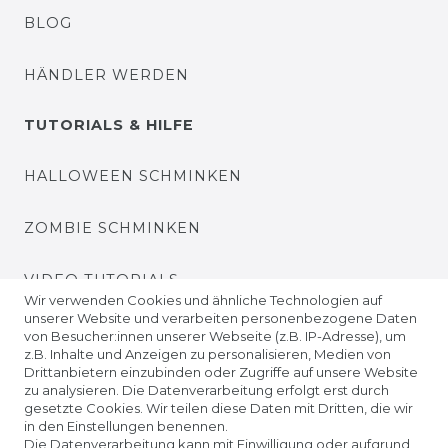
BLOG
HÄNDLER WERDEN
TUTORIALS & HILFE
HALLOWEEN SCHMINKEN
ZOMBIE SCHMINKEN
VIDEO TUTORIALS
Wir verwenden Cookies und ähnliche Technologien auf
unserer Website und verarbeiten personenbezogene Daten
KONTAKTLINSEN EINSETZEN
von Besucher:innen unserer Webseite (z.B. IP-Adresse), um
z.B. Inhalte und Anzeigen zu personalisieren, Medien von
Drittanbietern einzubinden oder Zugriffe auf unsere Website
UNTERNEHMEN
zu analysieren. Die Datenverarbeitung erfolgt erst durch
gesetzte Cookies. Wir teilen diese Daten mit Dritten, die wir
in den Einstellungen benennen.
ÜBER UNS
Die Datenverarbeitung kann mit Einwilligung oder aufgrund