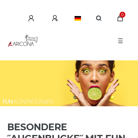
0
☰
BESONDERE