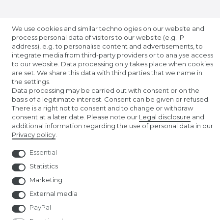
ABOUT US
We use cookies and similar technologies on our website and
process personal data of visitors to our website (e.g. IP
address), e.g. to personalise content and advertisements, to
AMAZON STORE
integrate media from third-party providers or to analyse access
to our website. Data processing only takes place when cookies
NUREMBERG TOY FAIR
are set. We share this data with third parties that we name in
the settings.
Data processing may be carried out with consent or on the
basis of a legitimate interest. Consent can be given or refused.
There is a right not to consent and to change or withdraw
consent at a later date. Please note our
Legal disclosure
and
additional information regarding the use of personal data in our
Privacy policy
.
© Copyright 2026 | All rights reserved.
Essential
Statistics
Marketing
External media
PayPal