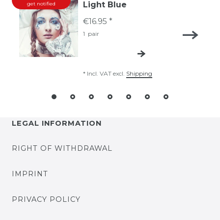
Light Blue
get notified
€16.95 *
1
pair
*
Incl. VAT
excl.
Shipping
LEGAL INFORMATION
RIGHT OF WITHDRAWAL
IMPRINT
PRIVACY POLICY