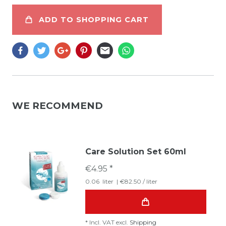
ADD TO SHOPPING CART
WE RECOMMEND
Care Solution Set 60ml
€4.95 *
0.06
liter
| €82.50 / liter
*
Incl. VAT
excl.
Shipping