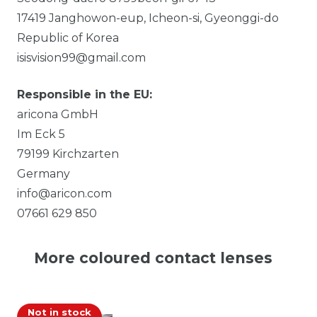
17419
Janghowon-eup, Icheon-si, Gyeonggi-do
Republic of Korea
isisvision99@gmail.com
Responsible in the EU:
aricona GmbH
Im Eck
5
79199
Kirchzarten
Germany
info@aricon.com
07661 629 850
More coloured contact lenses
Not in stock