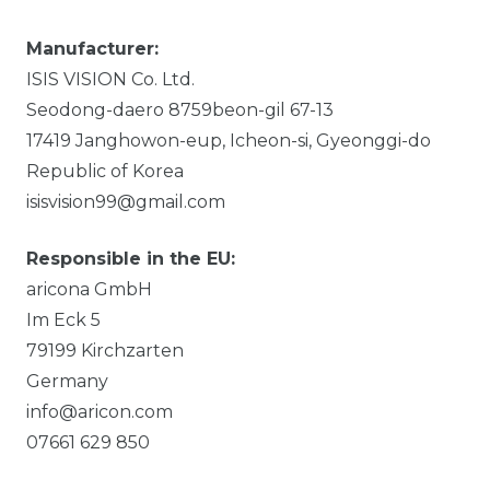
Manufacturer:
ISIS VISION Co. Ltd.
Seodong-daero 8759beon-gil
67-13
17419
Janghowon-eup, Icheon-si, Gyeonggi-do
Republic of Korea
isisvision99@gmail.com
Responsible in the EU:
aricona GmbH
Im Eck
5
79199
Kirchzarten
Germany
info@aricon.com
07661 629 850