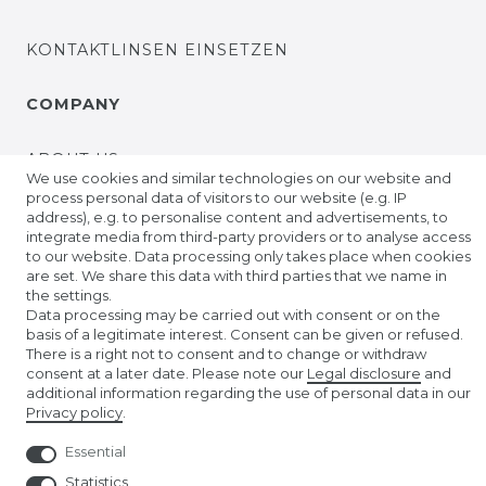
KONTAKTLINSEN EINSETZEN
COMPANY
ABOUT US
We use cookies and similar technologies on our website and
process personal data of visitors to our website (e.g. IP
AMAZON STORE
address), e.g. to personalise content and advertisements, to
integrate media from third-party providers or to analyse access
to our website. Data processing only takes place when cookies
NUREMBERG TOY FAIR
are set. We share this data with third parties that we name in
the settings.
Data processing may be carried out with consent or on the
basis of a legitimate interest. Consent can be given or refused.
There is a right not to consent and to change or withdraw
consent at a later date. Please note our
Legal disclosure
and
additional information regarding the use of personal data in our
Privacy policy
.
© Copyright 2026 | All rights reserved.
Essential
Statistics