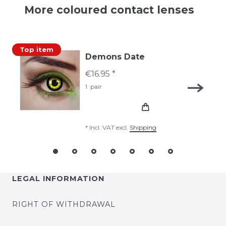
More coloured contact lenses
Top item
Demons Date
€16.95 *
1
pair
*
Incl. VAT
excl.
Shipping
LEGAL INFORMATION
RIGHT OF WITHDRAWAL