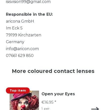
isisvision99@gmail.com
Responsible in the EU:
aricona GmbH
Im Eck
5
79199
Kirchzarten
Germany
info@aricon.com
07661 629 850
More coloured contact lenses
Top item
Open your Eyes
€16.95 *
1
pair