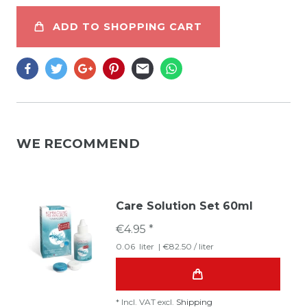
ADD TO SHOPPING CART
WE RECOMMEND
Care Solution Set 60ml
€4.95 *
0.06
liter
| €82.50 / liter
*
Incl. VAT
excl.
Shipping