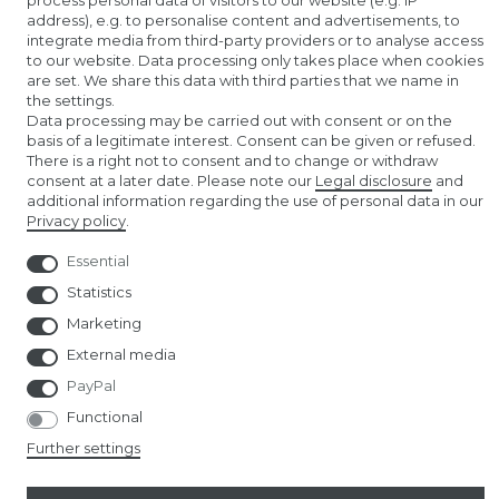
process personal data of visitors to our website (e.g. IP
address), e.g. to personalise content and advertisements, to
AMAZON STORE
integrate media from third-party providers or to analyse access
to our website. Data processing only takes place when cookies
NUREMBERG TOY FAIR
are set. We share this data with third parties that we name in
the settings.
Data processing may be carried out with consent or on the
basis of a legitimate interest. Consent can be given or refused.
There is a right not to consent and to change or withdraw
consent at a later date. Please note our
Legal disclosure
and
additional information regarding the use of personal data in our
Privacy policy
.
© Copyright 2026 | All rights reserved.
Essential
Statistics
Marketing
External media
PayPal
Functional
Further settings